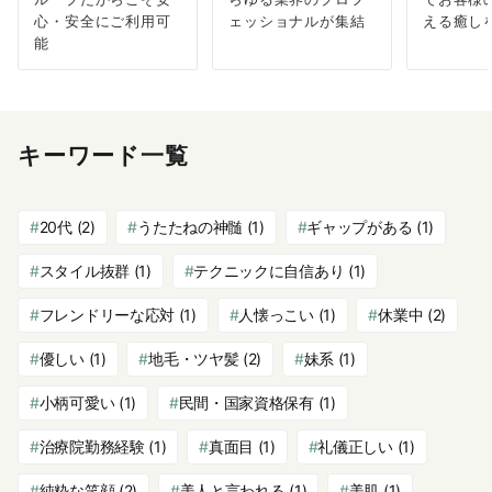
心・安全にご利用可
ェッショナルが集結
える癒し
能
キーワード一覧
20代
(2)
うたたねの神髄
(1)
ギャップがある
(1)
スタイル抜群
(1)
テクニックに自信あり
(1)
フレンドリーな応対
(1)
人懐っこい
(1)
休業中
(2)
優しい
(1)
地毛・ツヤ髪
(2)
妹系
(1)
小柄可愛い
(1)
民間・国家資格保有
(1)
治療院勤務経験
(1)
真面目
(1)
礼儀正しい
(1)
純粋な笑顔
(2)
美人と言われる
(1)
美肌
(1)