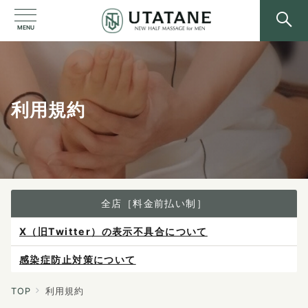
MENU
利用規約
全店［料金前払い制］
X（旧Twitter）の表示不具合について
感染症防止対策について
ご予約は各店へ直接お問い合わせください。
料金は当日施術前にお支払いください。
TOP
利用規約