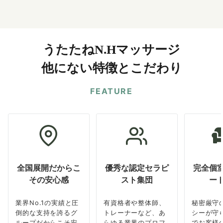
うたたねN.Hマッサージ
他にない特徴とこだわり
FEATURE
全国展開だからこ
優秀な認定セラピ
完全個
その安心感
スト集団
ー
業界No.1の実績と圧
有資格者や整体師、
秘密厳守
倒的な支持を誇るグ
トレーナーなど、あ
シーが守
ループだからこそ安
らゆる業界のプロフ
でお客様