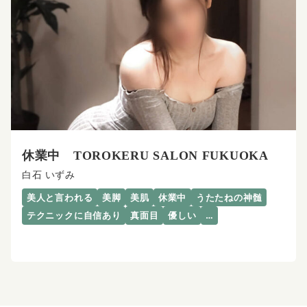
休業中 TOROKERU SALON FUKUOKA
白石 いずみ
美人と言われる
美脚
美肌
休業中
うたたねの神髄
テクニックに自信あり
真面目
優しい
…