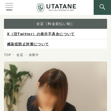
MENU
全店［料金前払い制］
X（旧Twitter）の表示不具合について
感染症防止対策について
ご予約は各店へ直接お問い合わせください。
TOP
全店
休業中
料金は当日施術前にお支払いください。