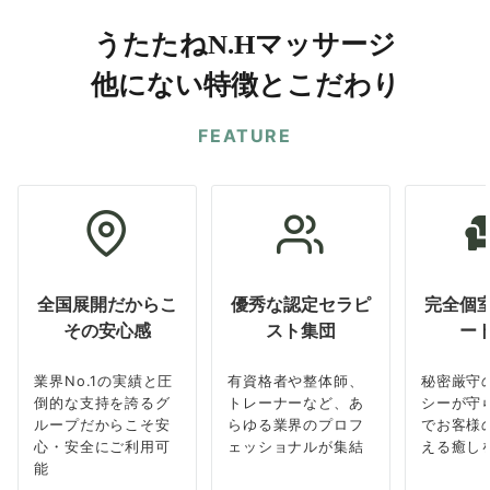
うたたねN.Hマッサージ
他にない特徴とこだわり
FEATURE
全国展開だからこ
優秀な認定セラピ
完全個
その安心感
スト集団
ー
業界No.1の実績と圧
有資格者や整体師、
秘密厳守
倒的な支持を誇るグ
トレーナーなど、あ
シーが守
ループだからこそ安
らゆる業界のプロフ
でお客様
心・安全にご利用可
ェッショナルが集結
える癒し
能