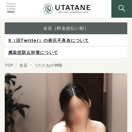
MENU
全店［料金前払い制］
感染症防止対策について
ご予約は各店へ直接お問い合わせください。
料金は当日施術前にお支払いください。
TOP
全店
うたたねの神髄
X（旧Twitter）の表示不具合について