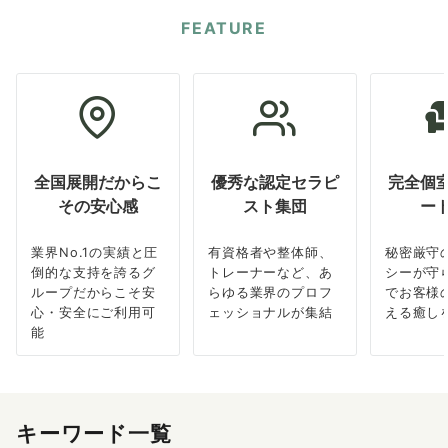
FEATURE
全国展開だからこ
優秀な認定セラピ
完全個
その安心感
スト集団
ー
業界No.1の実績と圧
有資格者や整体師、
秘密厳守
倒的な支持を誇るグ
トレーナーなど、あ
シーが守
ループだからこそ安
らゆる業界のプロフ
でお客様
心・安全にご利用可
ェッショナルが集結
える癒し
能
キーワード一覧