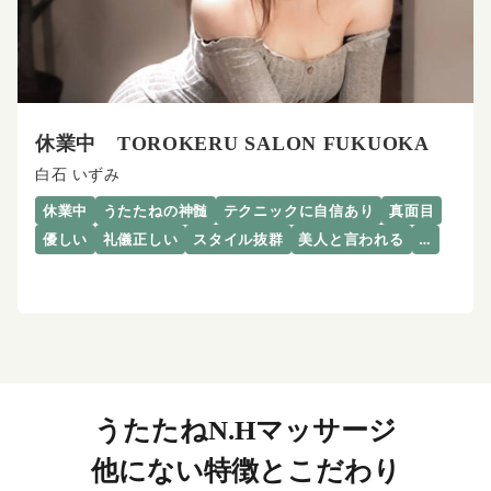
休業中 TOROKERU SALON FUKUOKA
白石 いずみ
休業中
うたたねの神髄
テクニックに自信あり
真面目
優しい
礼儀正しい
スタイル抜群
美人と言われる
…
うたたねN.Hマッサージ
他にない特徴とこだわり