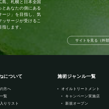
広島、札幌と日本全国
っとあなたの側にある
サージ」を目指し、気
マッサージが受けるこ
目指します。
サイトを見る（外
ねについて
施術ジャンル一覧
の方へ
オイルトリートメント
一覧
キャンペーン実施店
入りリスト
新規オープン