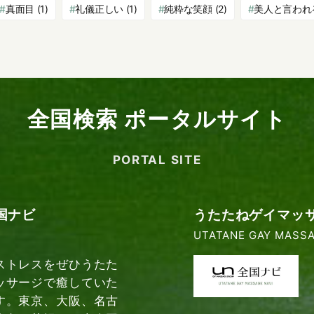
真面目
(1)
礼儀正しい
(1)
純粋な笑顔
(2)
美人と言われ
全国検索 ポータルサイト
PORTAL SITE
国ナビ
うたたねゲイマッ
UTATANE GAY MASSA
ストレスをぜひうたた
ッサージで癒していた
す。東京、大阪、名古