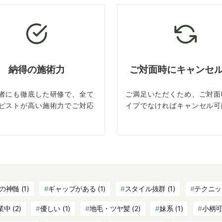
納得の施術力
ご対面時にキャンセ
者にも徹底した研修で、全て
ご満足いただくため、ご対面
ピストが高い施術力でご対応
イプでなければキャンセル可
の神髄
(1)
ギャップがある
(1)
スタイル抜群
(1)
テクニッ
業中
(2)
優しい
(1)
地毛・ツヤ髪
(2)
妹系
(1)
小柄