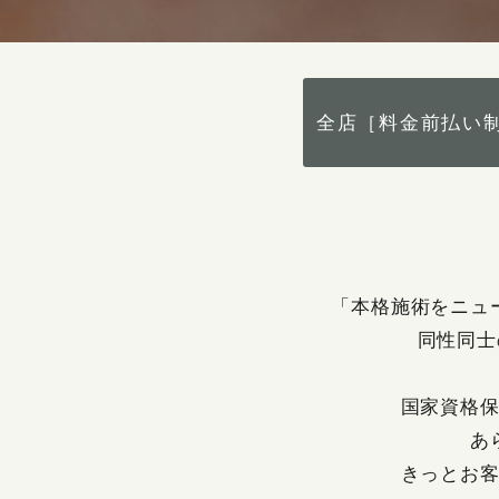
全店［料金前払い
「本格施術をニュ
同性同士
国家資格
あ
きっとお