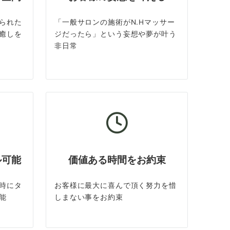
られた
「一般サロンの施術がN.Hマッサー
癒しを
ジだったら」という妄想や夢が叶う
非日常
ル可能
価値ある時間をお約束
時にタ
お客様に最大に喜んで頂く努力を惜
能
しまない事をお約束