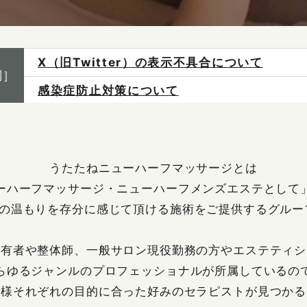
X（旧Twitter）の表示不具合について
制］
感染症防止対策について
ご予約は各店へ直接お問い合わせください。
料金は当日施術前にお支払いください。
うたたねニューハーフマッサージとは
ーハーフマッサージ・ニューハーフメンズエステとして
の温もりを存分に感じて頂ける施術をご提供するグル
保有者や整体師、一般サロン現役勤務の方やエステティシ
らゆるジャンルのプロフェッショナルが所属しているの
客様それぞれの目的に合った好みのセラピストが見つかる