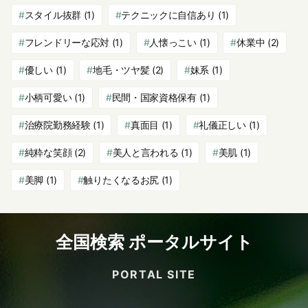
スタイル抜群
(1)
テクニックに自信あり
(1)
フレンドリーな応対
(1)
人懐っこい
(1)
休業中
(2)
優しい
(1)
地毛・ツヤ髪
(2)
妹系
(1)
小柄可愛い
(1)
民間・国家資格保有
(1)
治療院勤務経験
(1)
真面目
(1)
礼儀正しい
(1)
純粋な笑顔
(2)
美人と言われる
(1)
美肌
(1)
美脚
(1)
触りたくなるお尻
(1)
全国検索 ポータルサイト
PORTAL SITE