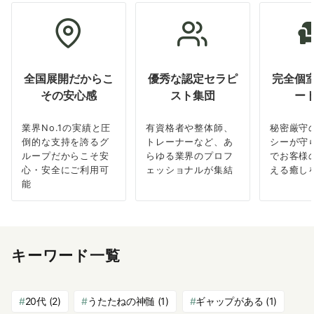
全国展開だからこ
優秀な認定セラピ
完全個
その安心感
スト集団
ー
業界No.1の実績と圧
有資格者や整体師、
秘密厳守
倒的な支持を誇るグ
トレーナーなど、あ
シーが守
ループだからこそ安
らゆる業界のプロフ
でお客様
心・安全にご利用可
ェッショナルが集結
える癒し
能
キーワード一覧
20代
(2)
うたたねの神髄
(1)
ギャップがある
(1)