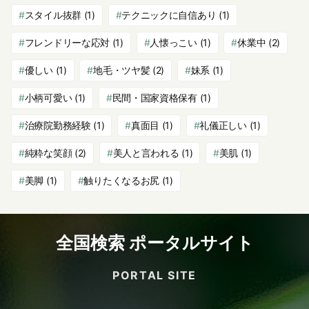
スタイル抜群
(1)
テクニックに自信あり
(1)
フレンドリーな応対
(1)
人懐っこい
(1)
休業中
(2)
優しい
(1)
地毛・ツヤ髪
(2)
妹系
(1)
小柄可愛い
(1)
民間・国家資格保有
(1)
治療院勤務経験
(1)
真面目
(1)
礼儀正しい
(1)
純粋な笑顔
(2)
美人と言われる
(1)
美肌
(1)
美脚
(1)
触りたくなるお尻
(1)
全国検索 ポータルサイト
PORTAL SITE