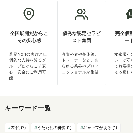
全国展開だからこ
優秀な認定セラピ
完全個
その安心感
スト集団
ー
業界No.1の実績と圧
有資格者や整体師、
秘密厳守
倒的な支持を誇るグ
トレーナーなど、あ
シーが守
ループだからこそ安
らゆる業界のプロフ
でお客様
心・安全にご利用可
ェッショナルが集結
える癒し
能
キーワード一覧
20代
(2)
うたたねの神髄
(1)
ギャップがある
(1)